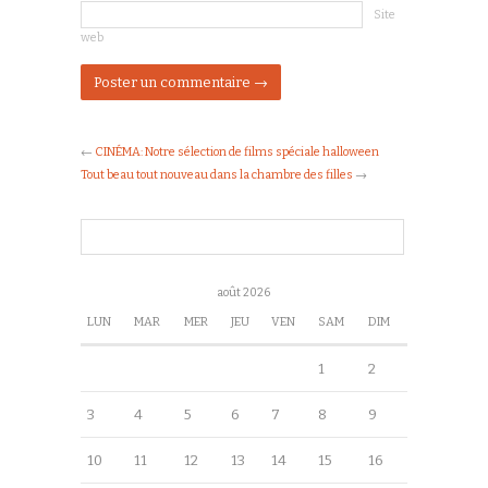
Site
web
←
CINÉMA: Notre sélection de films spéciale halloween
Tout beau tout nouveau dans la chambre des filles
→
août 2026
LUN
MAR
MER
JEU
VEN
SAM
DIM
1
2
3
4
5
6
7
8
9
10
11
12
13
14
15
16