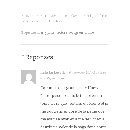
· par
· dans
6 novembre 2019
Céline
La rubrique à brac
,
la vie de famille
,
Non classé
Étiquettes :
harry potter
,
lecture
,
voyage en famille
3 Réponses
Lulu La Lucette
6 novembre 2019
à
16 h 04
min
Répondre
·
→
Comme toi j’ai grandi avec Harry
Potter puisque j’ai lu le tout premier
tome alors que j’entrais en 6ième et je
me souviens encore de la peine que
ma maman avait eu a me dénicher le
deuxième volet de la saga dans notre