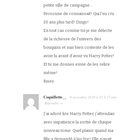
petite ville de campagne…
Personne de connaissait! Qui l’eu cru
20 ans plus tard! Dingo!
En tout cas comme toi je me délecte
de la richesse de l’univers des
bouquins et suis bien contente de les
avoir lu avant d’avoir vu Harry Potter!
Et tu me donnes envie de les relire
même!
Bises
Coquillette__
6 novembre 2019
à
22 h 17 min
Répondre
·
→
J’ai adoré lire Harry Potter, j’attendais
avec impatience la sortie de chaque
nouveau tome. Quel plaisir quand ma
fille a demandé à les lire! Elle n’avait