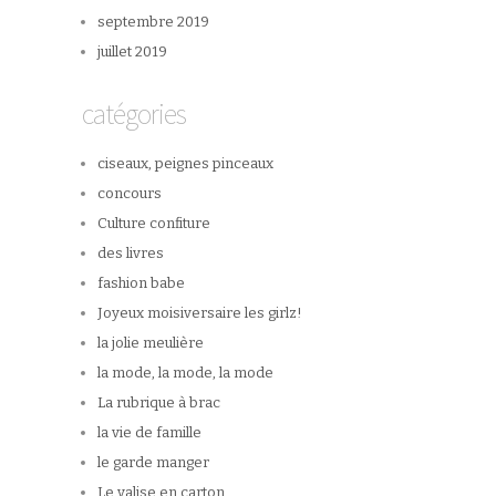
septembre 2019
juillet 2019
catégories
ciseaux, peignes pinceaux
concours
Culture confiture
des livres
fashion babe
Joyeux moisiversaire les girlz!
la jolie meulière
la mode, la mode, la mode
La rubrique à brac
la vie de famille
le garde manger
Le valise en carton