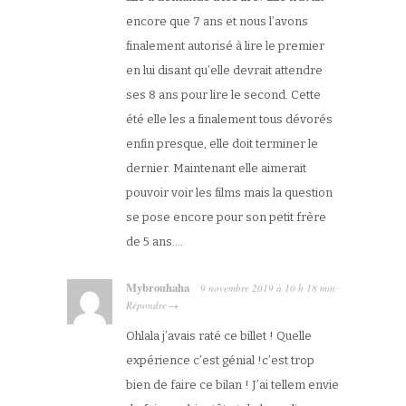
encore que 7 ans et nous l’avons
finalement autorisé à lire le premier
en lui disant qu’elle devrait attendre
ses 8 ans pour lire le second. Cette
été elle les a finalement tous dévorés
enfin presque, elle doit terminer le
dernier. Maintenant elle aimerait
pouvoir voir les films mais la question
se pose encore pour son petit frère
de 5 ans….
Mybrouhaha
9 novembre 2019
à
10 h 18 min
·
Répondre
→
Ohlala j’avais raté ce billet ! Quelle
expérience c’est génial !c’est trop
bien de faire ce bilan ! J’ai tellem envie