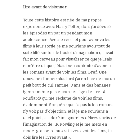
Lire avant de visionner:
Toute cette histoire est née de ma propre
expérience avec Harry Potter, dont j’ai dévoré
les épisodes un par un pendant mon
adolescence. Avec le recul et pour avoir vu les
films à leur sortie, je me souviens avoir tout de
suite tilté sur tout le boulot d’imagination qu’avait
fait mon cerveau pour visualiser ce que je lisais
et m’être dit que j’étais bien contente d’avoir lu
les romans avant de voir les films. Bref. Une
douzaine d’année plus tard j’ai en face de moi un
petit bout de cul, Fantine, 8 ans et des bananes
(genre même pas encore en âge d’entrer à
Poudlard) qui me réclame de voir les films,
évidemment. Son père qui n’a pas lu les romans
n’y voit pas d’objection, et là je me souviens a
quel point j’ai adoré imaginer les délires sortis de
l’imagination de J;K Rowling et je me mets en
mode grosse relou « si tu veux voir les films, tu
dois lire les livres avant ».