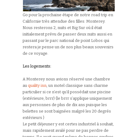
Go pour la prochaine étape de notre road trip en
Californie très attendue des filles: Monterey.
Nous resterons 2, nuits et Big Sur où il était
initialement prévu de passer deux nuits aussi en
passant par le parc national de point Lobos qui
restera je pense un de nos plus beaux souvenirs
de ce voyage.
Les logements:
A Monterey nous avions réservé une chambre
au
quality inn
, un motel classique sans charme
particulier si ce n’est qu’il possédait une piscine
(extérieure, brrr) (le brrr s’applique uniquement
aux personnes de plus de dix ans puisque les
belettes se sont baignées malgré les 20 degrés
extérieurs )
Le petit déjeuner y est certes industriel à souhait,
mais rapidement avalé pour ne pas perdre de
temps. Il y avait quand même de bonnes gaufres